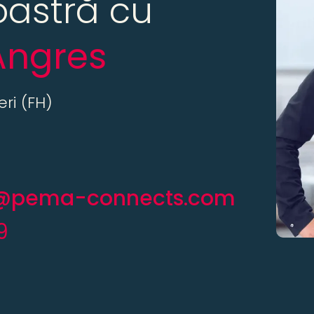
astră cu
Angres
ri (FH)
es@pema-connects.com
9