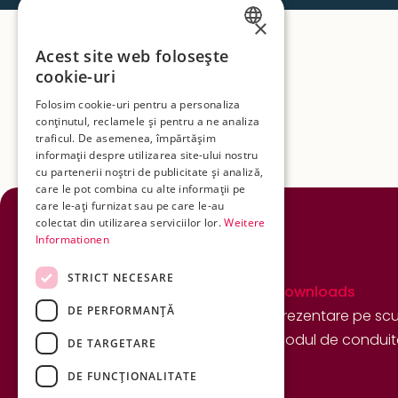
×
GERMAN
Acest site web folosește
cookie-uri
ENGLISH
Folosim cookie-uri pentru a personaliza
ROMANIAN
conținutul, reclamele și pentru a ne analiza
traficul. De asemenea, împărtășim
informații despre utilizarea site-ului nostru
cu partenerii noștri de publicitate și analiză,
care le pot combina cu alte informații pe
care le-ați furnizat sau pe care le-au
colectat din utilizarea serviciilor lor.
Weitere
Informationen
STRICT NECESARE
Servicii
Downloads
DE PERFORMANȚĂ
Planificare tehnică și consiliere
Prezentare pe scu
Confecționare cablaje
Codul de condui
DE TARGETARE
Confecționarea ansamblurilor
DE FUNCŢIONALITATE