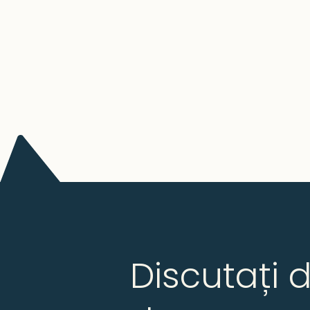
s-au deschis și noi oportunități.
Discutați 